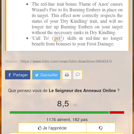
The red-line trait bonus 'Flame of Anor' causes
Wizard's Fire to fix Burning Embers in place on
its target. This effect now correctly respects the
status of your 'Dry Kindling' trait, and will no
longer tier up Burning Embers on your target
without the necessary ranks in Dry Kindling.
'Call To' (
pet
) skills in red-line no longer
benefit from bonuses to your Frost Damage.
Source :
https://www.lotro.com/news/lotro-downtime-090424-fr
Partager
Gazouiller
Que pensez-vous de
Le Seigneur des Anneaux Online
?
8,5
/
10
1176 aiment, 182 pas
Je l'apprécie