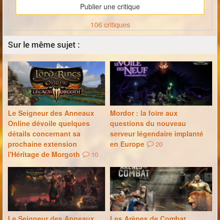
Publier une critique
106 critiques
Sur le même sujet :
Le Seigneur des Anneaux
Mordor : la foire aux
Online dévoile quelques
questions du nouveau
détails concernant sa
serveur légendaire implanté
prochaine extension
en Europe
20
l'Héritage de Morgoth
10
Le Seigneur des Anneaux
Les Arènes de Combat