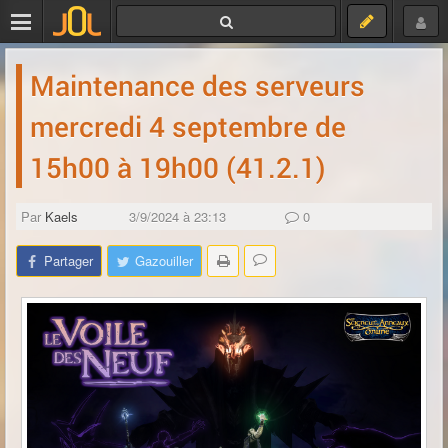
Maintenance des serveurs
mercredi 4 septembre de
15h00 à 19h00 (41.2.1)
Par
Kaels
3/9/2024 à 23:13
0
Partager
Gazouiller