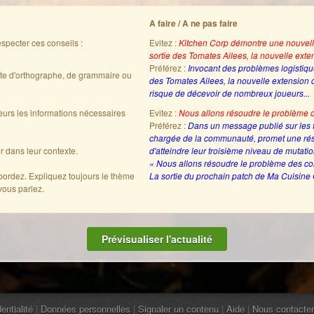
A faire / A ne pas faire
specter ces conseils :
Evitez :
Kitchen Corp démontre une nouvell
sortie des Tomates Ailees, la nouvelle ext
Préférez :
Invocant des problèmes logistiqu
ute d'orthographe, de grammaire ou
des Tomates Ailees, la nouvelle extension d
risque de décevoir de nombreux joueurs...
teurs les informations nécessaires
Evitez :
Nous allons résoudre le problème 
Préférez :
Dans un message publié sur les f
chargée de la communauté, promet une ré
er dans leur contexte.
d'atteindre leur troisième niveau de mutatio
« Nous allons résoudre le problème des c
abordez. Expliquez toujours le thème
La sortie du prochain patch de Ma Cuisine
vous parlez.
entialité
|
Données personnelles
|
Signaler un contenu
|
Aide
|
Nous contacter