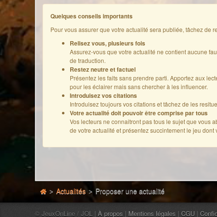
Quelques conseils importants
Pour vous assurer que votre actualité sera publiée, tâchez de re
Relisez vous, plusieurs fois
Assurez-vous que votre actualité ne contient aucune fa
de traduction.
Restez neutre et factuel
Présentez les faits sans prendre parti. Apportez aux lec
pour les éclairer mais sans chercher à les influencer.
Introduisez vos citations
Introduisez toujours vos citations et tâchez de les resitu
Votre actualité doit pouvoir être comprise par tous
Vos lecteurs ne connaitront pas tous le sujet que vous 
de votre actualité et présentez succintement le jeu dont 
Actualités
Proposer une actualité
>
>
© JeuxOnLine / JOL |
À propos
|
Mentions légales
|
CGU
|
Confid