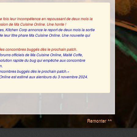
e fois leur incompétence en repoussant de deux mois la
ension de Ma Cuisine Online. Une honte !
es, Kitchen Corp annonce le report de deux mois la sortie
e leur titre phare Ma Cuisine Online. Une nouvelle qui
des concombres buggés dès le prochain patch.
orums officiels de Ma Cuisine Online, Maité Coffe,
solution rapide du bug qui empêche aux concombre
n.
oncombres buggés dès le prochain patch.»
 Online est estimé aux alentours du 3 novembre 2024.
Remonter ^^