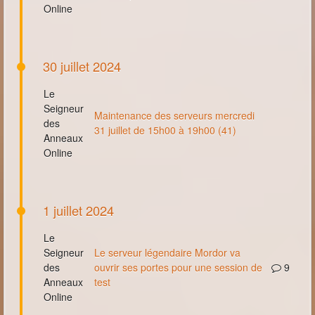
Online
30 juillet 2024
Le
Seigneur
Maintenance des serveurs mercredi
des
31 juillet de 15h00 à 19h00 (41)
Anneaux
Online
1 juillet 2024
Le
Seigneur
Le serveur légendaire Mordor va
des
ouvrir ses portes pour une session de
9
Anneaux
test
Online