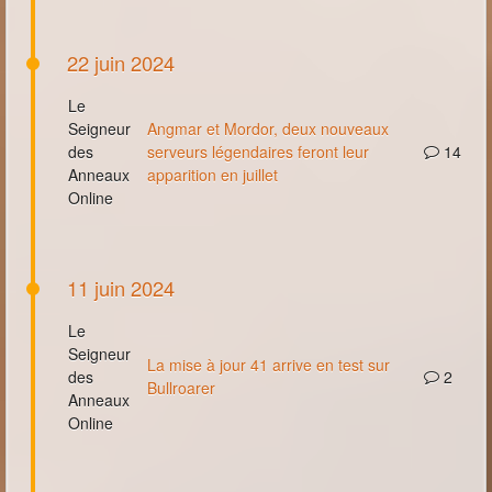
22 juin 2024
Le
Seigneur
Angmar et Mordor, deux nouveaux
des
serveurs légendaires feront leur
14
Anneaux
apparition en juillet
Online
11 juin 2024
Le
Seigneur
La mise à jour 41 arrive en test sur
des
2
Bullroarer
Anneaux
Online