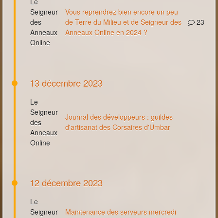
Le
Seigneur
Vous reprendrez bien encore un peu
des
de Terre du Milieu et de Seigneur des
23
Anneaux
Anneaux Online en 2024 ?
Online
13 décembre 2023
Le
Seigneur
Journal des développeurs : guildes
des
d'artisanat des Corsaires d'Umbar
Anneaux
Online
12 décembre 2023
Le
Seigneur
Maintenance des serveurs mercredi