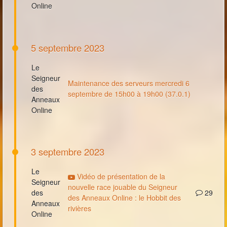
Online
5 septembre 2023
Le
Seigneur
Maintenance des serveurs mercredi 6
des
septembre de 15h00 à 19h00 (37.0.1)
Anneaux
Online
3 septembre 2023
Le
Vidéo de présentation de la
Seigneur
nouvelle race jouable du Seigneur
des
29
des Anneaux Online : le Hobbit des
Anneaux
rivières
Online