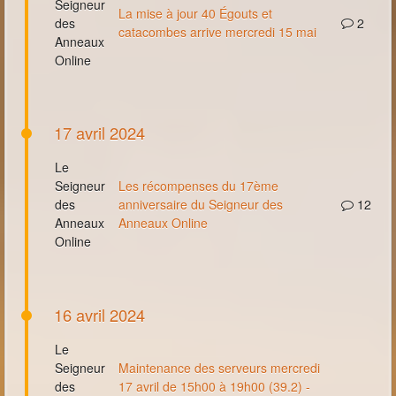
Seigneur
La mise à jour 40 Égouts et
des
2
catacombes arrive mercredi 15 mai
Anneaux
Online
17 avril 2024
Le
Seigneur
Les récompenses du 17ème
des
anniversaire du Seigneur des
12
Anneaux
Anneaux Online
Online
16 avril 2024
Le
Seigneur
Maintenance des serveurs mercredi
des
17 avril de 15h00 à 19h00 (39.2) -