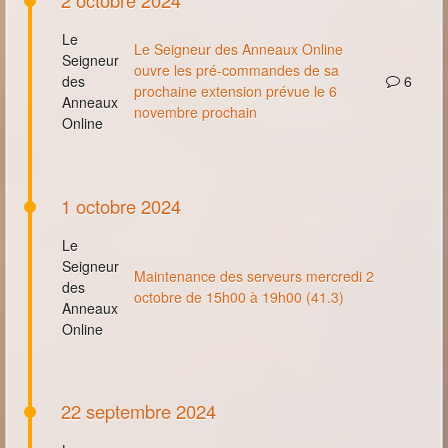
2 octobre 2024
Le
Le Seigneur des Anneaux Online
Seigneur
ouvre les pré-commandes de sa
des
6
prochaine extension prévue le 6
Anneaux
novembre prochain
Online
1 octobre 2024
Le
Seigneur
Maintenance des serveurs mercredi 2
des
octobre de 15h00 à 19h00 (41.3)
Anneaux
Online
22 septembre 2024