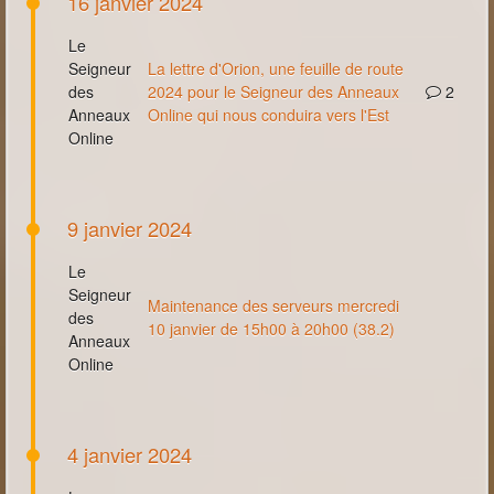
16 janvier 2024
Le
Seigneur
La lettre d'Orion, une feuille de route
des
2024 pour le Seigneur des Anneaux
2
Anneaux
Online qui nous conduira vers l'Est
Online
9 janvier 2024
Le
Seigneur
Maintenance des serveurs mercredi
des
10 janvier de 15h00 à 20h00 (38.2)
Anneaux
Online
4 janvier 2024