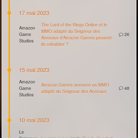
17 mai 2023
The Lord of the Rings Online et le
Amazon
MMO adapté du Seigneur des
Game
26
Anneaux d'Amazon Games peuvent-
Studios
ils cohabiter ?
15 mai 2023
Amazon
Amazon Games annonce un MMO
Game
48
adapté du Seigneur des Anneaux
Studios
10 mai 2023
Le