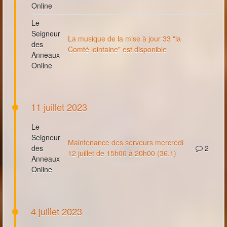
Online
Le
Seigneur
La musique de la mise à jour 33 "la
des
Comté lointaine" est disponible
Anneaux
Online
11 juillet 2023
Le
Seigneur
Maintenance des serveurs mercredi
des
2
12 juillet de 15h00 à 20h00 (36.1)
Anneaux
Online
4 juillet 2023