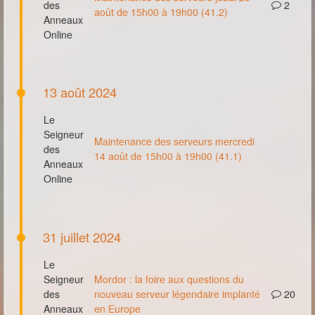
des
2
août de 15h00 à 19h00 (41.2)
Anneaux
Online
13 août 2024
Le
Seigneur
Maintenance des serveurs mercredi
des
14 août de 15h00 à 19h00 (41.1)
Anneaux
Online
31 juillet 2024
Le
Seigneur
Mordor : la foire aux questions du
des
nouveau serveur légendaire implanté
20
Anneaux
en Europe