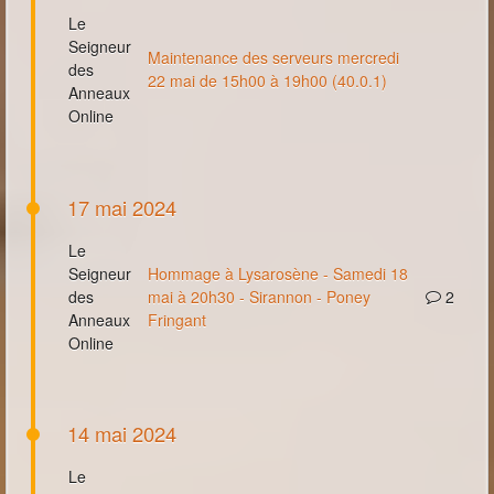
Le
Seigneur
Maintenance des serveurs mercredi
des
22 mai de 15h00 à 19h00 (40.0.1)
Anneaux
Online
17 mai 2024
Le
Seigneur
Hommage à Lysarosène - Samedi 18
des
mai à 20h30 - Sirannon - Poney
2
Anneaux
Fringant
Online
14 mai 2024
Le