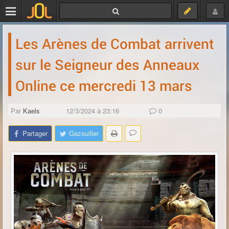
Les Arènes de Combat arrivent
sur le Seigneur des Anneaux
Online ce mercredi 13 mars
Par
Kaels
12/3/2024 à 23:16
0
Partager
Gazouiller