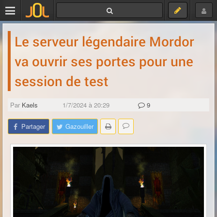
Le serveur légendaire Mordor
va ouvrir ses portes pour une
session de test
Par
Kaels
1/7/2024 à 20:29
9
Partager
Gazouiller