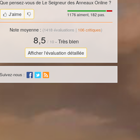
Que pensez-vous de
Le Seigneur des Anneaux Online
?
J'aime
1176 aiment, 182 pas.
Note moyenne :
(
1418
évaluations |
106
critiques
)
8,5
Très bien
-
/
10
Afficher l'évaluation détaillée
Suivez-nous :