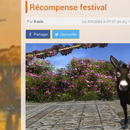
Récompense festival
Par
Kaels
Le 5/6/2024 à 07:27
(m.à.j. 
Partager
Gazouiller