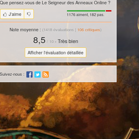
Que pensez-vous de
Le Seigneur des Anneaux Online
?
J'aime
1176 aiment, 182 pas.
Note moyenne :
(
1418
évaluations |
106
critiques
)
8,5
Très bien
-
/
10
Afficher l'évaluation détaillée
Suivez-nous :