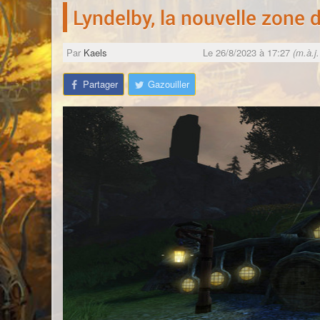
Lyndelby, la nouvelle zone 
Par
Kaels
Le 26/8/2023 à 17:27
(m.à.j
Partager
Gazouiller