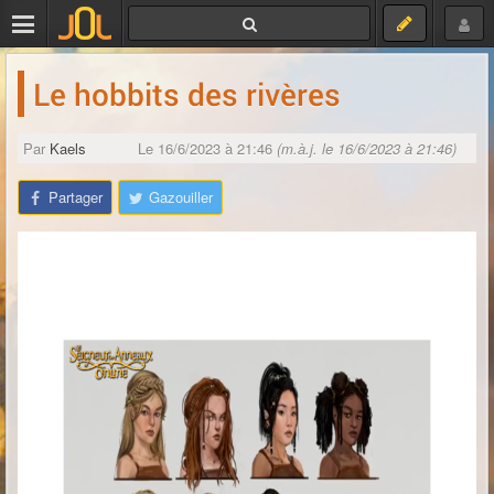
Le hobbits des rivères
Par
Kaels
Le 16/6/2023 à 21:46
(m.à.j. le 16/6/2023 à 21:46)
Partager
Gazouiller