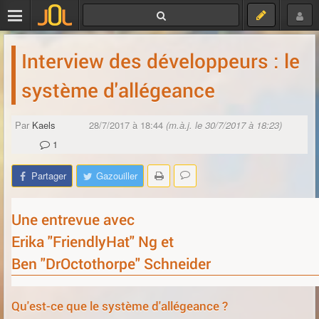
Interview des développeurs : le
système d'allégeance
Par
Kaels
28/7/2017 à 18:44
(m.à.j. le 30/7/2017 à 18:23)
1
Partager
Gazouiller
Une entrevue avec
Erika "FriendlyHat" Ng et
Ben "DrOctothorpe" Schneider
Qu'est-ce que le système d'allégeance ?